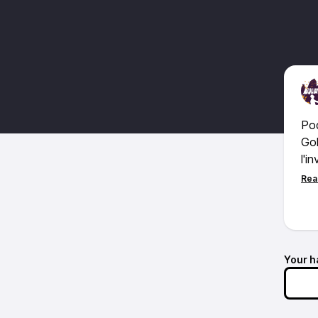
Pod
Gol
l'i
emp
loc
Un 
Hou
1) 
Your h