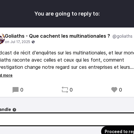
You are going to reply to:
Goliaths - Que cachent les multinationales ?
@goliaths
cast de récit d'enquêtes sur les multinationales, et leur mon
iaths raconte avec celles et ceux qui les font, comment
nvestigation change notre regard sur ces entreprises et leurs
rises sur nos vies, notre santé, nos territoires, les politiques
ales et nationales...
podcast écrit et produit par Violette Voldoire pour le studio
0
0
0
le, et co-produit par l'Observatoire des multinationales (sai
et Splann! (saison 2).
andle
Proceed to re