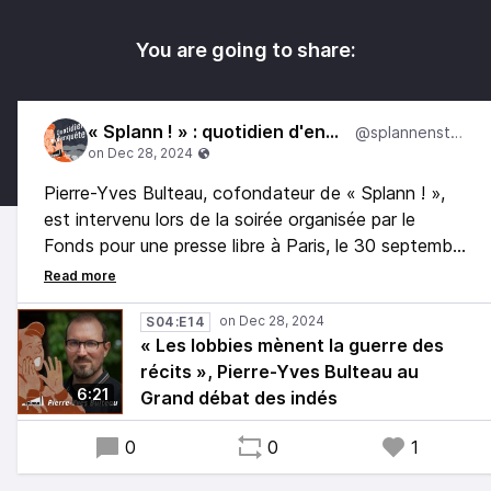
You are going to share:
« Splann ! » : quotidien d'enquête
@splannenstudio
Pierre-Yves Bulteau, cofondateur de « Splann ! »,
est intervenu lors de la soirée organisée par le
Fonds pour une presse libre à Paris, le 30 septembre
dernier. Une tribune pour défendre l'investigation
locale comme remède aux discours fallacieux servis
par les lobbies.
S04:E14
« Les lobbies mènent la guerre des
récits », Pierre-Yves Bulteau au
6:21
Grand débat des indés
0
0
1