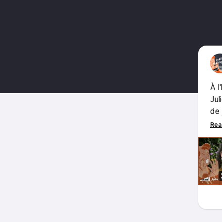
À l
Jul
de 
rac
Un 