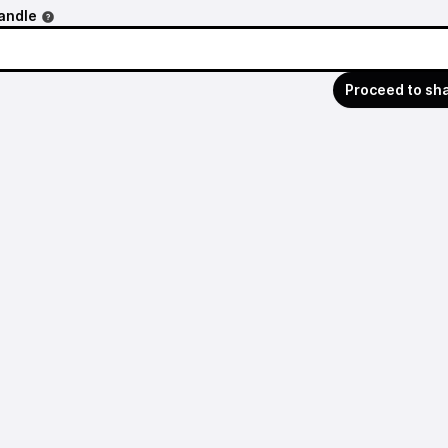
andle
Proceed to sh