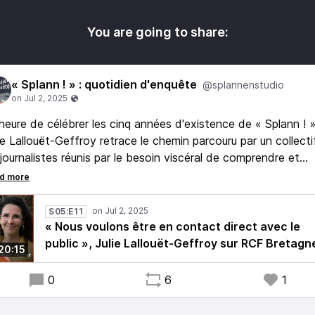
You are going to share:
« Splann ! » : quotidien d'enquête
@splannenstudio
'heure de célébrer les cinq années d'existence de « Splann ! »
ie Lallouët-Geffroy retrace le chemin parcouru par un collecti
journalistes réunis par le besoin viscéral de comprendre et
onter l'envers de la carte postale bretonne.
entretien dirigé par Julie Rolland pour RCF Bretagne.
S05:E11
« Nous voulons être en contact direct avec le
public », Julie Lallouët-Geffroy sur RCF Bretagn
20:15
0
6
1