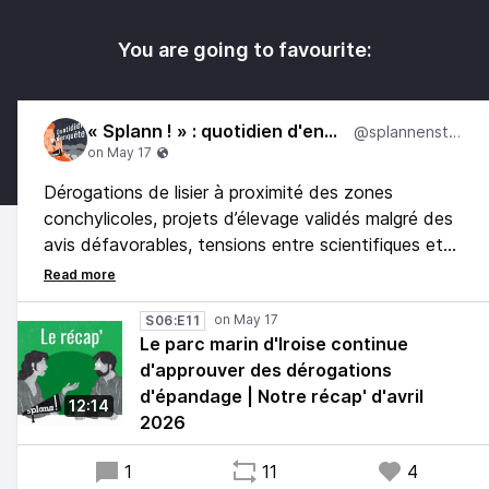
You are going to favourite:
« Splann ! » : quotidien d'enquête
@splannenstudio
Dérogations de lisier à proximité des zones
conchylicoles, projets d’élevage validés malgré des
avis défavorables, tensions entre scientifiques et
associations : « Splann ! » s’est penché sur le
fonctionnement du parc naturel marin d’Iroise,
censé protéger un écosystème parmi les plus
S06:E11
Le parc marin d'Iroise continue
précieux de Bretagne.
d'approuver des dérogations
d'épandage | Notre récap' d'avril
Pierre-Yves Bulteau vous en parle dans notre récap'
12:14
2026
mensuel, au micro de Nicolas Milice.
1
11
4