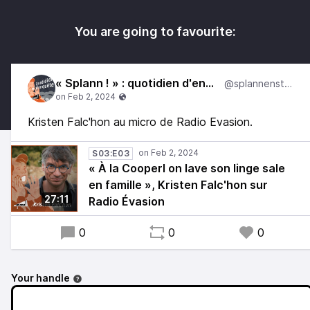
You are going to favourite:
« Splann ! » : quotidien d'enquête
@splannenstudio
Kristen Falc'hon au micro de Radio Evasion.
S03:E03
« À la Cooperl on lave son linge sale
en famille », Kristen Falc'hon sur
27:11
Radio Évasion
0
0
0
Your handle