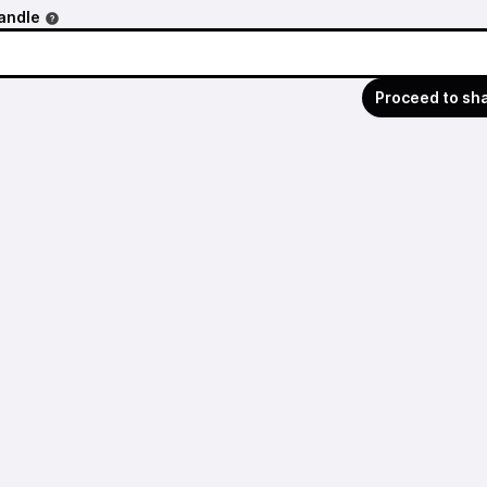
andle
Proceed to sh