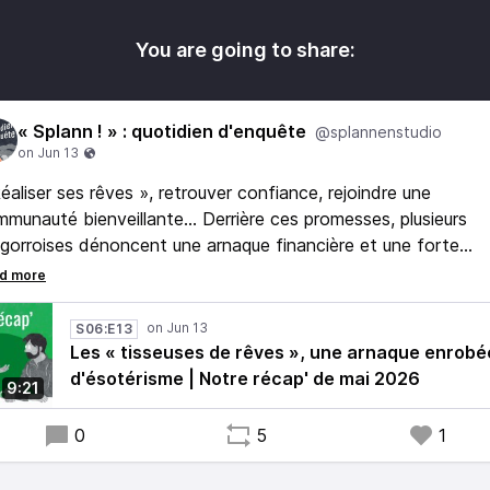
You are going to share:
« Splann ! » : quotidien d'enquête
@splannenstudio
éaliser ses rêves », retrouver confiance, rejoindre une
munauté bienveillante… Derrière ces promesses, plusieurs
gorroises dénoncent une arnaque financière et une forte
rise psychologique.
st l'une des infos révélées en mai par « Splann ! » et présen
S06:E13
 Pierre-Yves Bulteau et Nicolas Milice dan ce récap'.
Les « tisseuses de rêves », une arnaque enrobé
d'ésotérisme | Notre récap' de mai 2026
9:21
0
5
1