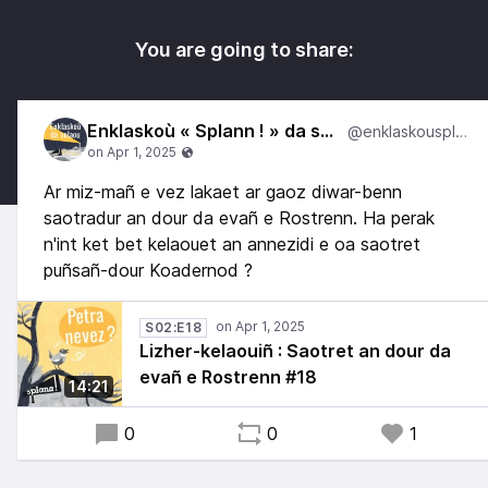
You are going to share:
Enklaskoù « Splann ! » da selaou
@enklaskousplann
Ar miz-mañ e vez lakaet ar gaoz diwar-benn
saotradur an dour da evañ e Rostrenn. Ha perak
n'int ket bet kelaouet an annezidi e oa saotret
puñsañ-dour Koadernod ?
S02:E18
Lizher-kelaouiñ : Saotret an dour da
evañ e Rostrenn #18
14:21
0
0
1