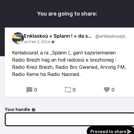
You are going to share:
Enklaskoù « Splann ! » da selaou
@enklaskousplann
Kenlabourat a ra _Splann !_ gant kazetennerien
Radio Breizh hag an holl radioioù e brezhoneg :
Radio Kreiz Breizh, Radio Bro Gwened, Arvorig FM,
Radio Kerne ha Radio Naoned.
0
0
0
Your handle
Proceed to share