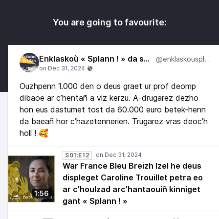
You are going to favourite:
Enklaskoù « Splann ! » da selaou
@enklaskousplann
Ouzhpenn 1.000 den o deus graet ur prof deomp
dibaoe ar c’hentañ a viz kerzu. A-drugarez dezho
hon eus dastumet tost da 60.000 euro betek-henn
da baeañ hor c’hazetennerien. Trugarez vras deoc’h
holl ! 🥰
S01:E12
War France Bleu Breizh Izel he deus
displeget Caroline Trouillet petra eo
ar c’houlzad arc’hantaouiñ kinniget
1:56
gant « Splann ! »