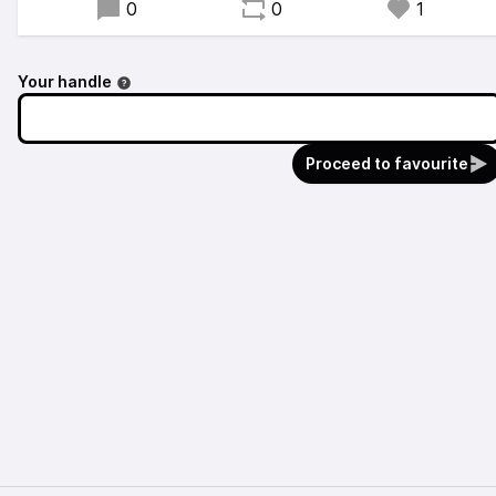
0
0
1
Your handle
Proceed to favourite