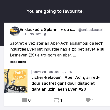
You are going to favourite:
Enklaskoù « Splann ! » da selaou
@enklaskousplann
Saotret e vez stêr an Aber-Ac’h abalamour da lec’h
industriel Even lait industrie hag a zo bet savet e su
Lesneven (29) e tro-gorn an aber.
E Miz Even 2024 e oa ar wech diwezhañ daoust
d’an evezhioù hag a zo bet graet meur a wech. Da
S02:E20
Lizher-kelaouiñ : Aber Ac’h, ar red-
heul eo chomet a-sav ar produiñ a zour mat da
dour saotret gant dour distaolet
evañ gant sindikad kemmesk Gorre-Leon e-pad
13:05
gant an uzin laezh Even #20
daou zevezh.
0
1
1