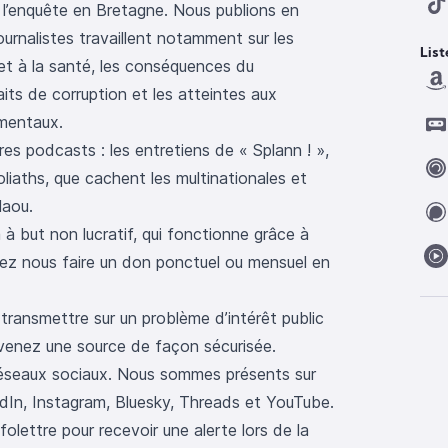
 l’enquête en Bretagne. Nous publions en
ournalistes travaillent notamment sur les
List
et à la santé, les conséquences du
aits de corruption et les atteintes aux
amentaux.
res podcasts :
les entretiens de « Splann ! »
,
liaths, que cachent les multinationales
et
laou
.
 à but non lucratif, qui fonctionne grâce à
vez
nous faire un don ponctuel ou mensuel en
transmettre sur un problème d’intérêt public
enez une source de façon sécurisée
.
réseaux sociaux. Nous sommes présents sur
dIn
,
Instagram
,
Bluesky
,
Threads
et
YouTube
.
folettre
pour recevoir une alerte lors de la