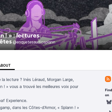
n ! » : lectures
êtes
@enquetesaudiosplann
ABOUT
 la lecture ? Inès Léraud, Morgan Large,
 ! » vous a trouvé les meilleures voix pour
Find
on
eaf Experience.
gamp, dans les Côtes-d’Armor, « Splann ! »