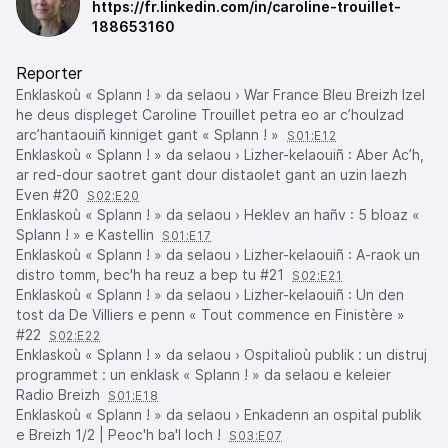
https://fr.linkedin.com/in/caroline-trouillet-
188653160
Reporter
Enklaskoù « Splann ! » da selaou › War France Bleu Breizh Izel
he deus displeget Caroline Trouillet petra eo ar c’houlzad
arc’hantaouiñ kinniget gant « Splann ! »
S01:E12
Enklaskoù « Splann ! » da selaou › Lizher-kelaouiñ : Aber Ac’h,
ar red-dour saotret gant dour distaolet gant an uzin laezh
Even #20
S02:E20
Enklaskoù « Splann ! » da selaou › Heklev an hañv : 5 bloaz «
Splann ! » e Kastellin
S01:E17
Enklaskoù « Splann ! » da selaou › Lizher-kelaouiñ : A-raok un
distro tomm, bec'h ha reuz a bep tu #21
S02:E21
Enklaskoù « Splann ! » da selaou › Lizher-kelaouiñ : Un den
tost da De Villiers e penn « Tout commence en Finistère »
#22
S02:E22
Enklaskoù « Splann ! » da selaou › Ospitalioù publik : un distruj
programmet : un enklask « Splann ! » da selaou e keleier
Radio Breizh
S01:E18
Enklaskoù « Splann ! » da selaou › Enkadenn an ospital publik
e Breizh 1/2 | Peoc'h ba'l loch !
S03:E07