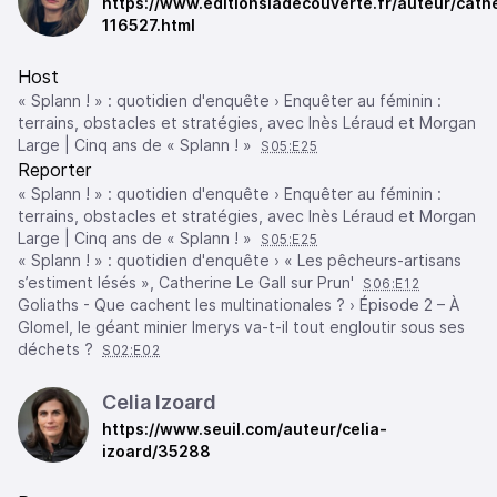
https://www.editionsladecouverte.fr/auteur/cathe
116527.html
Host
« Splann ! » : quotidien d'enquête › Enquêter au féminin :
terrains, obstacles et stratégies, avec Inès Léraud et Morgan
Large | Cinq ans de « Splann ! »
S05:E25
Reporter
« Splann ! » : quotidien d'enquête › Enquêter au féminin :
terrains, obstacles et stratégies, avec Inès Léraud et Morgan
Large | Cinq ans de « Splann ! »
S05:E25
« Splann ! » : quotidien d'enquête › « Les pêcheurs-artisans
s’estiment lésés », Catherine Le Gall sur Prun'
S06:E12
Goliaths - Que cachent les multinationales ? › Épisode 2 – À
Glomel, le géant minier Imerys va-t-il tout engloutir sous ses
déchets ?
S02:E02
Celia Izoard
https://www.seuil.com/auteur/celia-
izoard/35288