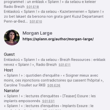
programmet : un enklask « Splann ! » da selaou e keleier
Radio Breizh
S01:E18
Enklaskoù « Splann ! » da selaou › Kazetennerien « Splann ! »
zo bet lakaet da bersona non grata gant Kuzul Departamant
Penn-ar-Bed...
S01:E10
Morgan Large
https://splann.org/author/morgan-large/
Guest
Enklaskoù « Splann ! » da selaou › Breizh Ressources : enklask
nevez « Splann ! », Radio Breizh
S01:E11
Host
« Splann ! » : quotidien d'enquête › « Soigner mieux avec
moins, ces injonctions contradictoires qui cassent l'hôpital »,
Caroline Trouillet sur RKB
S05:E26
Narrator
« Splann ! » : lectures d'enquêtes › [Teaser] Essure : les
implants empoisonnés
S01:E01
« Splann ! » : lectures d'enquêtes › Implants Essure : le