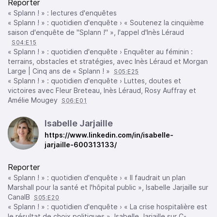
Reporter
« Splann ! » : lectures d'enquêtes
« Splann ! » : quotidien d'enquête › « Soutenez la cinquième
saison d'enquête de "Splann !" », l'appel d'Inès Léraud
S04:E15
« Splann ! » : quotidien d'enquête › Enquêter au féminin :
terrains, obstacles et stratégies, avec Inès Léraud et Morgan
Large | Cinq ans de « Splann ! »
S05:E25
« Splann ! » : quotidien d'enquête › Luttes, doutes et
victoires avec Fleur Breteau, Inès Léraud, Rosy Auffray et
Amélie Mougey
S06:E01
Isabelle Jarjaille
https://www.linkedin.com/in/isabelle-
jarjaille-600313133/
Reporter
« Splann ! » : quotidien d'enquête › « Il faudrait un plan
Marshall pour la santé et l'hôpital public », Isabelle Jarjaille sur
CanalB
S05:E20
« Splann ! » : quotidien d'enquête › « La crise hospitalière est
le résultat de choix politiques », Isabelle Jarjaille sur C-