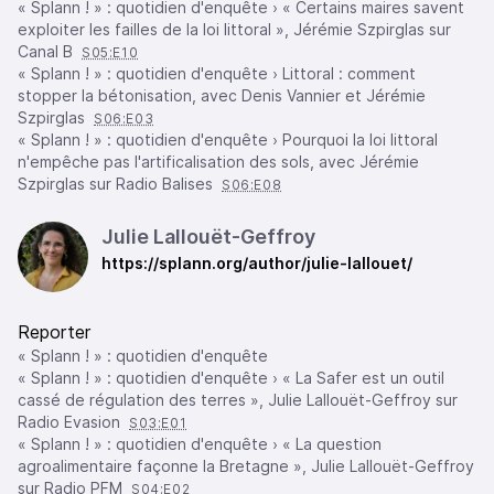
« Splann ! » : quotidien d'enquête › « Certains maires savent
exploiter les failles de la loi littoral », Jérémie Szpirglas sur
Canal B
S05:E10
« Splann ! » : quotidien d'enquête › Littoral : comment
stopper la bétonisation, avec Denis Vannier et Jérémie
Szpirglas
S06:E03
« Splann ! » : quotidien d'enquête › Pourquoi la loi littoral
n'empêche pas l'artificalisation des sols, avec Jérémie
Szpirglas sur Radio Balises
S06:E08
Julie Lallouët-Geffroy
https://splann.org/author/julie-lallouet/
Reporter
« Splann ! » : quotidien d'enquête
« Splann ! » : quotidien d'enquête › « La Safer est un outil
cassé de régulation des terres », Julie Lallouët-Geffroy sur
Radio Evasion
S03:E01
« Splann ! » : quotidien d'enquête › « La question
agroalimentaire façonne la Bretagne », Julie Lallouët-Geffroy
sur Radio PFM
S04:E02