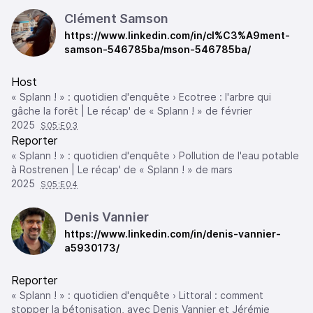
Clément Samson
https://www.linkedin.com/in/cl%C3%A9ment-
samson-546785ba/mson-546785ba/
Host
« Splann ! » : quotidien d'enquête › Ecotree : l'arbre qui
gâche la forêt | Le récap' de « Splann ! » de février
2025
S05:E03
Reporter
« Splann ! » : quotidien d'enquête › Pollution de l'eau potable
à Rostrenen | Le récap' de « Splann ! » de mars
2025
S05:E04
Denis Vannier
https://www.linkedin.com/in/denis-vannier-
a5930173/
Reporter
« Splann ! » : quotidien d'enquête › Littoral : comment
stopper la bétonisation, avec Denis Vannier et Jérémie