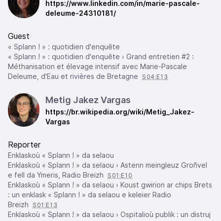
https://www.linkedin.com/in/marie-pascale-
deleume-24310181/
Guest
« Splann ! » : quotidien d'enquête
« Splann ! » : quotidien d'enquête › Grand entretien #2 :
Méthanisation et élevage intensif avec Marie-Pascale
Deleume, d'Eau et rivières de Bretagne
S04:E13
Metig Jakez Vargas
https://br.wikipedia.org/wiki/Metig_Jakez-
Vargas
Reporter
Enklaskoù « Splann ! » da selaou
Enklaskoù « Splann ! » da selaou › Astenn meingleuz Groñvel
e fell da Ymeris, Radio Breizh
S01:E10
Enklaskoù « Splann ! » da selaou › Koust gwirion ar chips Brets
: un enklask « Splann ! » da selaou e keleier Radio
Breizh
S01:E13
Enklaskoù « Splann ! » da selaou › Ospitalioù publik : un distruj