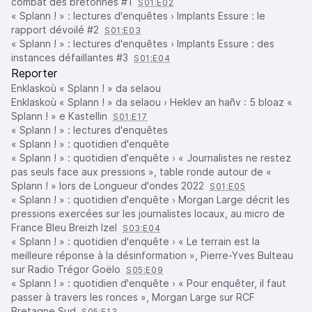
combat des bretonnes #1
S01:E02
« Splann ! » : lectures d'enquêtes › Implants Essure : le
rapport dévoilé #2
S01:E03
« Splann ! » : lectures d'enquêtes › Implants Essure : des
instances défaillantes #3
S01:E04
Reporter
Enklaskoù « Splann ! » da selaou
Enklaskoù « Splann ! » da selaou › Heklev an hañv : 5 bloaz «
Splann ! » e Kastellin
S01:E17
« Splann ! » : lectures d'enquêtes
« Splann ! » : quotidien d'enquête
« Splann ! » : quotidien d'enquête › « Journalistes ne restez
pas seuls face aux pressions », table ronde autour de «
Splann ! » lors de Longueur d'ondes 2022
S01:E05
« Splann ! » : quotidien d'enquête › Morgan Large décrit les
pressions exercées sur les journalistes locaux, au micro de
France Bleu Breizh Izel
S03:E04
« Splann ! » : quotidien d'enquête › « Le terrain est la
meilleure réponse à la désinformation », Pierre-Yves Bulteau
sur Radio Trégor Goëlo
S05:E09
« Splann ! » : quotidien d'enquête › « Pour enquêter, il faut
passer à travers les ronces », Morgan Large sur RCF
Bretagne Sud
S05:E13