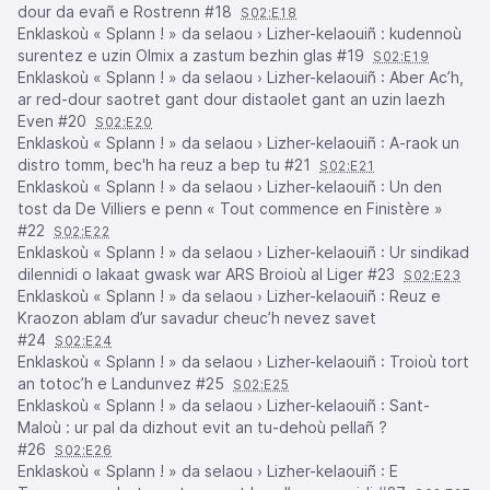
dour da evañ e Rostrenn #18
S02:E18
Enklaskoù « Splann ! » da selaou › Lizher-kelaouiñ : kudennoù
surentez e uzin Olmix a zastum bezhin glas #19
S02:E19
Enklaskoù « Splann ! » da selaou › Lizher-kelaouiñ : Aber Ac’h,
ar red-dour saotret gant dour distaolet gant an uzin laezh
Even #20
S02:E20
Enklaskoù « Splann ! » da selaou › Lizher-kelaouiñ : A-raok un
distro tomm, bec'h ha reuz a bep tu #21
S02:E21
Enklaskoù « Splann ! » da selaou › Lizher-kelaouiñ : Un den
tost da De Villiers e penn « Tout commence en Finistère »
#22
S02:E22
Enklaskoù « Splann ! » da selaou › Lizher-kelaouiñ : Ur sindikad
dilennidi o lakaat gwask war ARS Broioù al Liger #23
S02:E23
Enklaskoù « Splann ! » da selaou › Lizher-kelaouiñ : Reuz e
Kraozon ablam d’ur savadur cheuc’h nevez savet
#24
S02:E24
Enklaskoù « Splann ! » da selaou › Lizher-kelaouiñ : Troioù tort
an totoc’h e Landunvez #25
S02:E25
Enklaskoù « Splann ! » da selaou › Lizher-kelaouiñ : Sant-
Maloù : ur pal da dizhout evit an tu-dehoù pellañ ?
#26
S02:E26
Enklaskoù « Splann ! » da selaou › Lizher-kelaouiñ : E