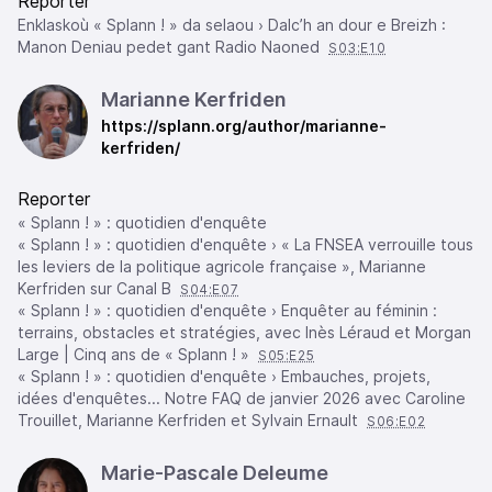
Reporter
Enklaskoù « Splann ! » da selaou › Dalc’h an dour e Breizh :
Manon Deniau pedet gant Radio Naoned
S03:E10
Marianne Kerfriden
https://splann.org/author/marianne-
kerfriden/
Reporter
« Splann ! » : quotidien d'enquête
« Splann ! » : quotidien d'enquête › « La FNSEA verrouille tous
les leviers de la politique agricole française », Marianne
Kerfriden sur Canal B
S04:E07
« Splann ! » : quotidien d'enquête › Enquêter au féminin :
terrains, obstacles et stratégies, avec Inès Léraud et Morgan
Large | Cinq ans de « Splann ! »
S05:E25
« Splann ! » : quotidien d'enquête › Embauches, projets,
idées d'enquêtes... Notre FAQ de janvier 2026 avec Caroline
Trouillet, Marianne Kerfriden et Sylvain Ernault
S06:E02
Marie-Pascale Deleume