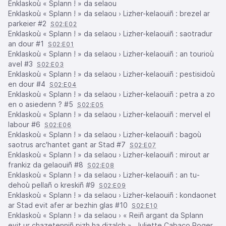
Enklaskoù « Splann ! » da selaou
Enklaskoù « Splann ! » da selaou › Lizher-kelaouiñ : brezel ar
parkeier #2
S02:E02
Enklaskoù « Splann ! » da selaou › Lizher-kelaouiñ : saotradur
an dour #1
S02:E01
Enklaskoù « Splann ! » da selaou › Lizher-kelaouiñ : an tourioù
avel #3
S02:E03
Enklaskoù « Splann ! » da selaou › Lizher-kelaouiñ : pestisidoù
en dour #4
S02:E04
Enklaskoù « Splann ! » da selaou › Lizher-kelaouiñ : petra a zo
en o asiedenn ? #5
S02:E05
Enklaskoù « Splann ! » da selaou › Lizher-kelaouiñ : mervel el
labour #6
S02:E06
Enklaskoù « Splann ! » da selaou › Lizher-kelaouiñ : bagoù
saotrus arc'hantet gant ar Stad #7
S02:E07
Enklaskoù « Splann ! » da selaou › Lizher-kelaouiñ : mirout ar
frankiz da gelaouiñ #8
S02:E08
Enklaskoù « Splann ! » da selaou › Lizher-kelaouiñ : an tu-
dehoù pellañ o kreskiñ #9
S02:E09
Enklaskoù « Splann ! » da selaou › Lizher-kelaouiñ : kondaonet
ar Stad evit afer ar bezhin glas #10
S02:E10
Enklaskoù « Splann ! » da selaou › « Reiñ argant da Splann
evit ur chazetenniñ pizh ha dizalch », Juliette Cabaço Roger