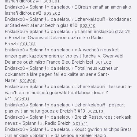
lazhañ didrouz #1
S03:E01
Enklaskoù « Splann ! » da selaou › E Breizh emañ an amoniak o
lazhañ didrouz #2
S03:E02
Enklaskoù « Splann ! » da selaou › Lizher-kelaouiñ : kondaonet
ar Stad evit afer ar bezhin glas #10
S02:E10
Enklaskoù « Splann ! » da selaou › « Lañsañ enklaskoù dizalc'h
e Breizh », Gwenvaël Delanoë ouzh mikro Radio
Breizh
S01:E01
Enklaskoù « Splann ! » da selaou › « A-wechoù n'eus ket
amzer gant kazetennerien ar vro evit furchal », Gwenvaël
Delanoë ouzh mikro France Bleu Breizh Izel
S01:E02
Enklaskoù « Splann ! » da selaou › Total 'neus kuzhet un
dokumant a lâre pegen fall eo kalite an aer e Sant-
Nazer
S01:E09
Enklaskoù « Splann ! » da selaou › Lizher-kelaouiñ : liesseurt a-
walc'h eo ar mediaoù gouestlet dal labour-douar ?
#11
S02:E11
Enklaskoù « Splann ! » da selaou › Lizher-kelaouiñ : peseurt
plas evit an natur gouez e Breizh ? #13
S02:E13
Enklaskoù « Splann ! » da selaou › Breizh Ressources : enklask
nevez « Splann ! », Radio Breizh
S01:E11
Enklaskoù « Splann ! » da selaou › Koust gwirion ar chips Brets
: un enklask « Splann ! » da selaou e keleier Radio