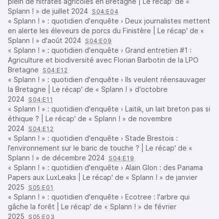
plein de nitrates agricoles en Bretagne | Le récap' de «
Splann ! » de juillet 2024
S04:E04
« Splann ! » : quotidien d'enquête › Deux journalistes mettent
en alerte les éleveurs de porcs du Finistère | Le récap' de «
Splann ! » d'août 2024
S04:E09
« Splann ! » : quotidien d'enquête › Grand entretien #1 :
Agriculture et biodiversité avec Florian Barbotin de la LPO
Bretagne
S04:E12
« Splann ! » : quotidien d'enquête › Ils veulent réensauvager
la Bretagne | Le récap' de « Splann ! » d'octobre
2024
S04:E11
« Splann ! » : quotidien d'enquête › Laitik, un lait breton pas si
éthique ? | Le récap' de « Splann ! » de novembre
2024
S04:E12
« Splann ! » : quotidien d'enquête › Stade Brestois :
l’environnement sur le banc de touche ? | Le récap' de «
Splann ! » de décembre 2024
S04:E19
« Splann ! » : quotidien d'enquête › Alain Glon : des Panama
Papers aux LuxLeaks | Le récap' de « Splann ! » de janvier
2025
S05:E01
« Splann ! » : quotidien d'enquête › Ecotree : l'arbre qui
gâche la forêt | Le récap' de « Splann ! » de février
2025
S05:E03