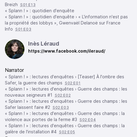
Breizh
S01:E13
« Splann ! » : quotidien d'enquête
« Splann ! » : quotidien d'enquête › « L'information n'est pas
la propriété des lobbys », Gwenvaël Delanoë sur France
Info
S01:E03
Inès Léraud
https://www.facebook.com/ileraud/
Narrator
« Splann ! » : lectures d'enquêtes › [Teaser] À l'ombre des
Safer, la guerre des champs
S02:E01
« Splann ! » : lectures d'enquêtes › Guerre des champs : les
nouveaux seigneurs #1
S02:E02
« Splann ! » : lectures d'enquêtes › Guerre des champs : les
Safer laissent faire #2
S02:E03
« Splann ! » : lectures d'enquêtes › Guerre des champs : la
violence aux portes de la ferme #3
S02:E04
« Splann ! » : lectures d'enquêtes › Guerre des champs : la
galère de l'installation #4
S02:E05