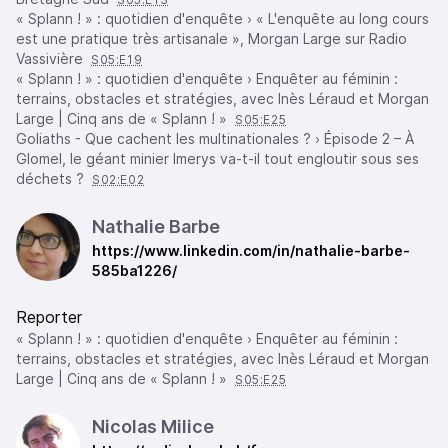
« Splann ! » : quotidien d'enquête › « L'enquête au long cours
est une pratique très artisanale », Morgan Large sur Radio
Vassivière
S05:E19
« Splann ! » : quotidien d'enquête › Enquêter au féminin :
terrains, obstacles et stratégies, avec Inès Léraud et Morgan
Large | Cinq ans de « Splann ! »
S05:E25
Goliaths - Que cachent les multinationales ? › Épisode 2 – À
Glomel, le géant minier Imerys va-t-il tout engloutir sous ses
déchets ?
S02:E02
Nathalie Barbe
https://www.linkedin.com/in/nathalie-barbe-
585ba1226/
Reporter
« Splann ! » : quotidien d'enquête › Enquêter au féminin :
terrains, obstacles et stratégies, avec Inès Léraud et Morgan
Large | Cinq ans de « Splann ! »
S05:E25
Nicolas Milice