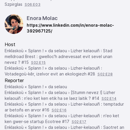
Szpirglas
S06:E03
Enora Molac
https://www.linkedin.com/in/enora-molac-
392967125/
Host
Enklaskoù « Splann ! » da selaou › Lizher kelaouiñ : Stad
melldroad Brest : gwelloc'h adnevesaat evit sevel unan
nevez ? #15
S02:E15
Enklaskoù « Splann ! » da selaou › Lizher-kelaouiñ :
Votadegoù-kêr, izelvor evit an ekologiezh #28
S02:E28
Reporter
Enklaskoù « Splann ! » da selaou
Enklaskoù « Splann ! » da selaou › [Stumm nevez !] Lizher
kelaouiñ : n'eo ket ken etik ha se laez laitik ? #14
S02:E14
Enklaskoù « Splann ! » da selaou › Lizher-kelaouiñ : temptadur
ar betoñs en arvor #16
S02:E16
Enklaskoù « Splann ! » da selaou › Lizher-kelaouiñ : n'eo ket
ken gwer-se startup Ecotree #17
S02:E17
Enklaskoù « Splann ! » da selaou › Lizher-kelaouiñ : Saotret an