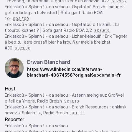
Treveneg, ur betonaat a goust ker d’an annezidi #27
S02:E27
Enklaskoù « Splann ! » da selaou › Ospitalioù Breizh : mouget
get redadeg an helvusted | Sofa gant Radio BOA
1/2
S03:E09
Enklaskoù « Splann ! » da selaou › Ospitalioù o tarzhiñ... ha
titouroù kuzhet ? | Sofa gant Radio BOA 2/2
S03:E10
Enklaskoù « Splann ! » da selaou › Lizher-kelaouiñ : Erik Tegnér
a bep tu, etre bresañ bier ha krouiñ ur media breizhat
#30
S02:E30
Erwan Blanchard
https://www.linkedin.com/in/erwan-
blanchard-40674558?originalSubdomain=fr
Host
Enklaskoù « Splann ! » da selaou › Astenn meingleuz Groñvel
e fell da Ymeris, Radio Breizh
S01:E10
Enklaskoù « Splann ! » da selaou › Breizh Ressources : enklask
nevez « Splann ! », Radio Breizh
S01:E11
Reporter
Enklaskoù « Splann ! » da selaou
Enklaskoù « Splann ! » da selaou › Feulsterioù 'ba lise Itron