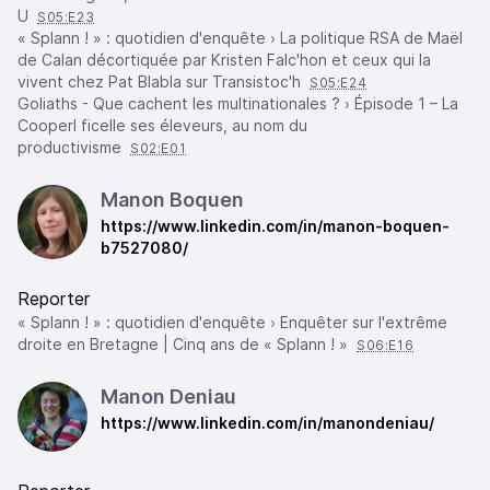
U
S05:E23
« Splann ! » : quotidien d'enquête › La politique RSA de Maël
de Calan décortiquée par Kristen Falc'hon et ceux qui la
vivent chez Pat Blabla sur Transistoc'h
S05:E24
Goliaths - Que cachent les multinationales ? › Épisode 1 – La
Cooperl ficelle ses éleveurs, au nom du
productivisme
S02:E01
Manon Boquen
https://www.linkedin.com/in/manon-boquen-
b7527080/
Reporter
« Splann ! » : quotidien d'enquête › Enquêter sur l'extrême
droite en Bretagne | Cinq ans de « Splann ! »
S06:E16
Manon Deniau
https://www.linkedin.com/in/manondeniau/