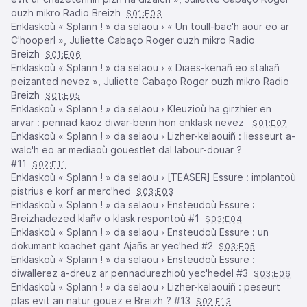
ouzh mikro Radio Breizh
S01:E03
Enklaskoù « Splann ! » da selaou › « Un toull-bac'h aour eo ar
C'hooperl », Juliette Cabaço Roger ouzh mikro Radio
Breizh
S01:E06
Enklaskoù « Splann ! » da selaou › « Diaes-kenañ eo staliañ
peizanted nevez », Juliette Cabaço Roger ouzh mikro Radio
Breizh
S01:E05
Enklaskoù « Splann ! » da selaou › Kleuzioù ha girzhier en
arvar : pennad kaoz diwar-benn hon enklask nevez
S01:E07
Enklaskoù « Splann ! » da selaou › Lizher-kelaouiñ : liesseurt a-
walc'h eo ar mediaoù gouestlet dal labour-douar ?
#11
S02:E11
Enklaskoù « Splann ! » da selaou › [TEASER] Essure : implantoù
pistrius e korf ar merc'hed
S03:E03
Enklaskoù « Splann ! » da selaou › Ensteudoù Essure :
Breizhadezed klañv o klask respontoù #1
S03:E04
Enklaskoù « Splann ! » da selaou › Ensteudoù Essure : un
dokumant koachet gant Ajañs ar yec'hed #2
S03:E05
Enklaskoù « Splann ! » da selaou › Ensteudoù Essure :
diwallerez a-dreuz ar pennadurezhioù yec'hedel #3
S03:E06
Enklaskoù « Splann ! » da selaou › Lizher-kelaouiñ : peseurt
plas evit an natur gouez e Breizh ? #13
S02:E13