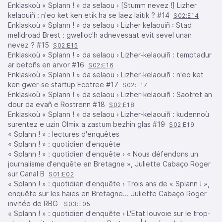
Enklaskoù « Splann ! » da selaou › [Stumm nevez !] Lizher
kelaouiñ : n'eo ket ken etik ha se laez laitik ? #14
S02:E14
Enklaskoù « Splann ! » da selaou › Lizher kelaouiñ : Stad
melldroad Brest : gwelloc'h adnevesaat evit sevel unan
nevez ? #15
S02:E15
Enklaskoù « Splann ! » da selaou › Lizher-kelaouiñ : temptadur
ar betoñs en arvor #16
S02:E16
Enklaskoù « Splann ! » da selaou › Lizher-kelaouiñ : n'eo ket
ken gwer-se startup Ecotree #17
S02:E17
Enklaskoù « Splann ! » da selaou › Lizher-kelaouiñ : Saotret an
dour da evañ e Rostrenn #18
S02:E18
Enklaskoù « Splann ! » da selaou › Lizher-kelaouiñ : kudennoù
surentez e uzin Olmix a zastum bezhin glas #19
S02:E19
« Splann ! » : lectures d'enquêtes
« Splann ! » : quotidien d'enquête
« Splann ! » : quotidien d'enquête › « Nous défendons un
journalisme d'enquête en Bretagne », Juliette Cabaço Roger
sur Canal B
S01:E02
« Splann ! » : quotidien d'enquête › Trois ans de « Splann ! »,
enquête sur les haies en Bretagne... Juliette Cabaço Roger
invitée de RBG
S03:E05
« Splann ! » : quotidien d'enquête › L'Etat louvoie sur le trop-