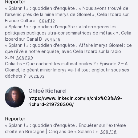
Reporter
« Splann ! » : quotidien d'enquête › « Nous avons trouvé de
l'arsenic près de la mine Imerys de Glomel », Celia Izoard sur
France Culture
S04:E12
« Splann ! » : quotidien d'enquête › « Interrogeons les
politiques publiques utra-consommatrices de métaux », Celia
Izoard sur Canal B
S04:E18
« Splann ! » : quotidien d'enquête › Affaire Imerys Glomel : ce
que révèle notre enquête, avec Celia Izoard sur la radio
SUN
S06:E09
Goliaths - Que cachent les multinationales ? › Épisode 2 – À
Glomel, le géant minier Imerys va-t-il tout engloutir sous ses
déchets ?
S02:E02
Chloé Richard
https://www.linkedin.com/in/chlo%C3%A9-
richard-219726306/
Reporter
« Splann ! » : quotidien d'enquête › Enquêter sur l'extrême
droite en Bretagne | Cinq ans de « Splann ! »
S06:E16