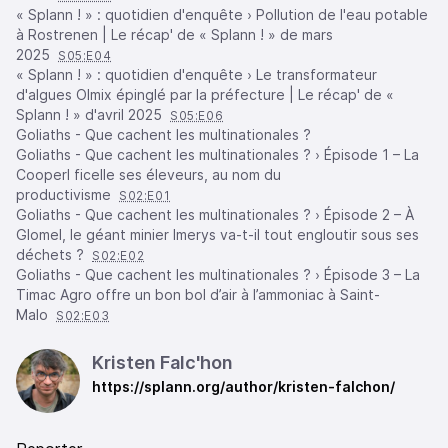
« Splann ! » : quotidien d'enquête › Pollution de l'eau potable
à Rostrenen | Le récap' de « Splann ! » de mars
2025
S05:E04
« Splann ! » : quotidien d'enquête › Le transformateur
d'algues Olmix épinglé par la préfecture | Le récap' de «
Splann ! » d'avril 2025
S05:E06
Goliaths - Que cachent les multinationales ?
Goliaths - Que cachent les multinationales ? › Épisode 1 – La
Cooperl ficelle ses éleveurs, au nom du
productivisme
S02:E01
Goliaths - Que cachent les multinationales ? › Épisode 2 – À
Glomel, le géant minier Imerys va-t-il tout engloutir sous ses
déchets ?
S02:E02
Goliaths - Que cachent les multinationales ? › Épisode 3 – La
Timac Agro offre un bon bol d’air à l’ammoniac à Saint-
Malo
S02:E03
Kristen Falc'hon
https://splann.org/author/kristen-falchon/