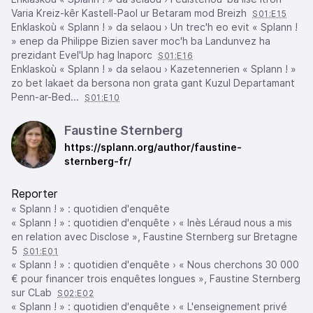
Varia Kreiz-kêr Kastell-Paol ur Betaram mod Breizh
S01:E15
Enklaskoù « Splann ! » da selaou › Un trec'h eo evit « Splann !
» enep da Philippe Bizien saver moc'h ba Landunvez ha
prezidant Evel'Up hag Inaporc
S01:E16
Enklaskoù « Splann ! » da selaou › Kazetennerien « Splann ! »
zo bet lakaet da bersona non grata gant Kuzul Departamant
Penn-ar-Bed...
S01:E10
Faustine Sternberg
https://splann.org/author/faustine-
sternberg-fr/
Reporter
« Splann ! » : quotidien d'enquête
« Splann ! » : quotidien d'enquête › « Inès Léraud nous a mis
en relation avec Disclose », Faustine Sternberg sur Bretagne
5
S01:E01
« Splann ! » : quotidien d'enquête › « Nous cherchons 30 000
€ pour financer trois enquêtes longues », Faustine Sternberg
sur CLab
S02:E02
« Splann ! » : quotidien d'enquête › « L'enseignement privé