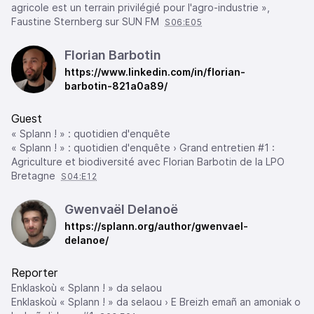
agricole est un terrain privilégié pour l'agro-industrie »,
Faustine Sternberg sur SUN FM
S06:E05
Florian Barbotin
https://www.linkedin.com/in/florian-
barbotin-821a0a89/
Guest
« Splann ! » : quotidien d'enquête
« Splann ! » : quotidien d'enquête › Grand entretien #1 :
Agriculture et biodiversité avec Florian Barbotin de la LPO
Bretagne
S04:E12
Gwenvaël Delanoë
https://splann.org/author/gwenvael-
delanoe/
Reporter
Enklaskoù « Splann ! » da selaou
Enklaskoù « Splann ! » da selaou › E Breizh emañ an amoniak o