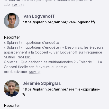
Lab
S05:E28
Ivan Logvenoff
https://splann.org/author/ivan-logvenoff/
Reporter
« Splann ! » : quotidien d'enquête
« Splann ! » : quotidien d'enquête › « Désormais, les éleveurs
appartiennent à la Cooperl », Ivan Logvenoff sur Fréquence
Mutine
S04:E01
Goliaths - Que cachent les multinationales ? › Épisode 1 – La
Cooperl ficelle ses éleveurs, au nom du
productivisme
S02:E01
Jérémie Szpirglas
https://splann.org/author/jeremie-szpirglas-
1/
Reporter