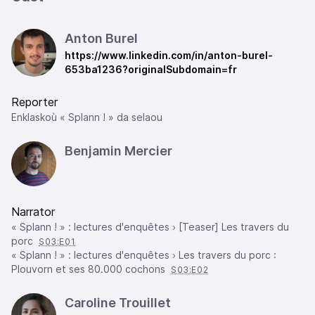
Anton Burel
https://www.linkedin.com/in/anton-burel-
653ba1236?originalSubdomain=fr
Reporter
Enklaskoù « Splann ! » da selaou
Benjamin Mercier
Narrator
« Splann ! » : lectures d'enquêtes › [Teaser] Les travers du
porc
S03:E01
« Splann ! » : lectures d'enquêtes › Les travers du porc :
Plouvorn et ses 80.000 cochons
S03:E02
Caroline Trouillet