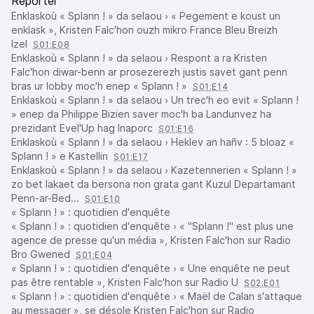
Reporter
Enklaskoù « Splann ! » da selaou › « Pegement e koust un
enklask », Kristen Falc'hon ouzh mikro France Bleu Breizh
Izel
S01:E08
Enklaskoù « Splann ! » da selaou › Respont a ra Kristen
Falc'hon diwar-benn ar prosezerezh justis savet gant penn
bras ur lobby moc'h enep « Splann ! »
S01:E14
Enklaskoù « Splann ! » da selaou › Un trec'h eo evit « Splann !
» enep da Philippe Bizien saver moc'h ba Landunvez ha
prezidant Evel'Up hag Inaporc
S01:E16
Enklaskoù « Splann ! » da selaou › Heklev an hañv : 5 bloaz «
Splann ! » e Kastellin
S01:E17
Enklaskoù « Splann ! » da selaou › Kazetennerien « Splann ! »
zo bet lakaet da bersona non grata gant Kuzul Departamant
Penn-ar-Bed...
S01:E10
« Splann ! » : quotidien d'enquête
« Splann ! » : quotidien d'enquête › « "Splann !" est plus une
agence de presse qu'un média », Kristen Falc'hon sur Radio
Bro Gwened
S01:E04
« Splann ! » : quotidien d'enquête › « Une enquête ne peut
pas être rentable », Kristen Falc'hon sur Radio U
S02:E01
« Splann ! » : quotidien d'enquête › « Maël de Calan s'attaque
au messager », se désole Kristen Falc'hon sur Radio