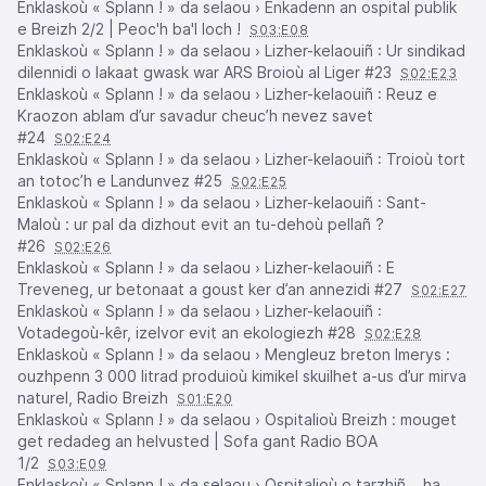
Enklaskoù « Splann ! » da selaou › Enkadenn an ospital publik
e Breizh 2/2 | Peoc'h ba'l loch !
S03:E08
Enklaskoù « Splann ! » da selaou › Lizher-kelaouiñ : Ur sindikad
dilennidi o lakaat gwask war ARS Broioù al Liger #23
S02:E23
Enklaskoù « Splann ! » da selaou › Lizher-kelaouiñ : Reuz e
Kraozon ablam d’ur savadur cheuc’h nevez savet
#24
S02:E24
Enklaskoù « Splann ! » da selaou › Lizher-kelaouiñ : Troioù tort
an totoc’h e Landunvez #25
S02:E25
Enklaskoù « Splann ! » da selaou › Lizher-kelaouiñ : Sant-
Maloù : ur pal da dizhout evit an tu-dehoù pellañ ?
#26
S02:E26
Enklaskoù « Splann ! » da selaou › Lizher-kelaouiñ : E
Treveneg, ur betonaat a goust ker d’an annezidi #27
S02:E27
Enklaskoù « Splann ! » da selaou › Lizher-kelaouiñ :
Votadegoù-kêr, izelvor evit an ekologiezh #28
S02:E28
Enklaskoù « Splann ! » da selaou › Mengleuz breton Imerys :
ouzhpenn 3 000 litrad produioù kimikel skuilhet a-us d’ur mirva
naturel, Radio Breizh
S01:E20
Enklaskoù « Splann ! » da selaou › Ospitalioù Breizh : mouget
get redadeg an helvusted | Sofa gant Radio BOA
1/2
S03:E09
Enklaskoù « Splann ! » da selaou › Ospitalioù o tarzhiñ... ha