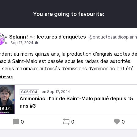
You are going to favourite:
« Splann ! » : lectures d'enquêtes
@enquetesaudiosplann
dant au moins quinze ans, la production d’engrais azotés de
ac à Saint-Malo est passée sous les radars des autorités.
 seuils maximaux autorisés d’émissions d’ammoniac ont été
sieurs fois dépassés par la Timac entre 2017 et 2020.
S05:E04
Ammoniac : l'air de Saint-Malo pollué depuis 15
ans #3
18:01
0
0
0