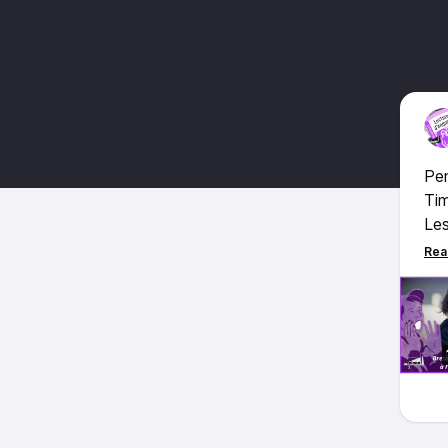
Pen
Tim
Les
plu