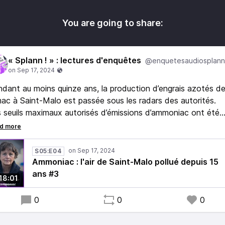
You are going to share:
« Splann ! » : lectures d'enquêtes
@enquetesaudiosplann
dant au moins quinze ans, la production d’engrais azotés de
ac à Saint-Malo est passée sous les radars des autorités.
 seuils maximaux autorisés d’émissions d’ammoniac ont été
sieurs fois dépassés par la Timac entre 2017 et 2020.
S05:E04
Ammoniac : l'air de Saint-Malo pollué depuis 15
ans #3
18:01
0
0
0