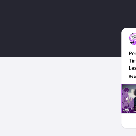
Pen
Tim
Les
plu