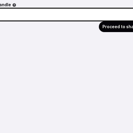
andle
Proceed to sh