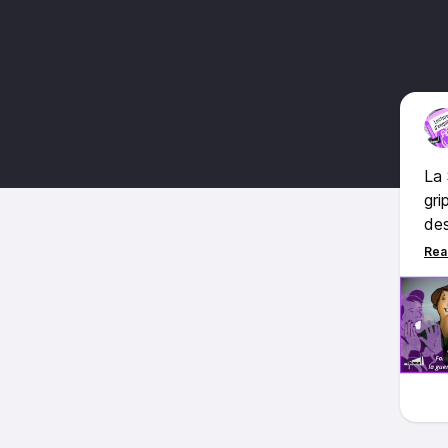
La 
gri
des
le 
ren
nou