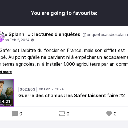
You are going to favourite:
« Splann ! » : lectures d'enquêtes
@enquetesaudiosplann
Safer est l’arbitre du foncier en France, mais son sifflet est
ppé. Au point qu’elle ne parvient ni à empêcher un accaparem
 terres agricoles, ni à installer 1.000 agriculteurs par an com
souhaite la région Bretagne. Le « clientélisme syndical »
force la tendance à l’agrandissement et freine l’arrivée de
veaux agriculteurs.
S02:E03
Guerre des champs : les Safer laissent faire #2
14:21
0
0
0