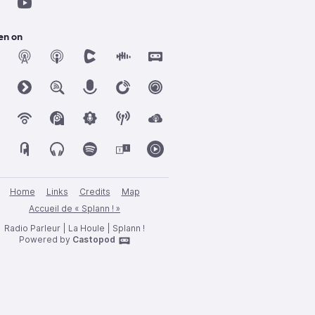
en on
Home
Links
Credits
Map
Accueil de « Splann ! »
Radio Parleur | La Houle | Splann !
Powered by
Castopod