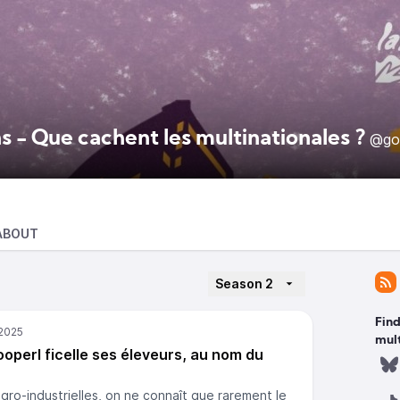
s - Que cachent les multinationales ?
@gol
ABOUT
Season 2
Find
mult
ooperl ficelle ses éleveurs, au nom du
ro-industrielles, on ne connaît que rarement le