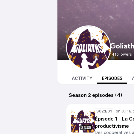
Goliath
14 followers
ACTIVITY
EPISODES
Season 2 episodes (4)
S02:E01
Épisode 1 – La C
productivisme
33:05
Des coopératives ag