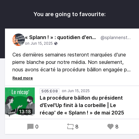
You are going to favourite:
« Splann ! » : quotidien d'enquête
@splannenstudio
Ces dernières semaines resteront marquées d'une
pierre blanche pour notre média. Non seulement,
nous avons écarté la procédure bâillon engagée par
un poids lourd du lobby porcin, mais surtout, nous
avons pu mesurer à quel point notre farouche
indépendance soulève de l'enthousiasme et de
S05:E08
La procédure bâillon du président
l'espoir. ❤️‍🔥
d'Evel'Up finit à la corbeille | Le
13:18
récap' de « Splann ! » de mai 2025
Ces péripéties ne nous font pas dévier pour autant.
De Vitré à Ploudaniel, nous avons poursuivi nos
0
8
8
enquêtes et livré quelques révélations.