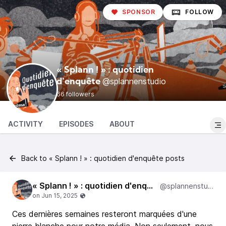
SPONSOR
FOLLOW
« Splann ! » : quotidien
@splannenstudio
d'enquête
66 followers
ACTIVITY
EPISODES
ABOUT
Back to « Splann ! » : quotidien d'enquête posts
« Splann ! » : quotidien d'enquête
@splannenstudio
Ces dernières semaines resteront marquées d'une