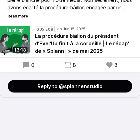
pierre blanche pour notre média. Non seulement, nous
avons écarté la procédure bâillon engagée par un
poids lourd du lobby porcin, mais surtout, nous avons
pu mesurer à quel point notre farouche indépendance
soulève de l'enthousiasme et de l'espoir. ❤️‍🔥
S05:E08
La procédure bâillon du président
d'Evel'Up finit à la corbeille | Le récap'
Ces péripéties ne nous font pas dévier pour autant.
13:18
de « Splann ! » de mai 2025
De Vitré à Ploudaniel, nous avons poursuivi nos
enquêtes et livré quelques révélations.
0
8
8
Reply to @splannenstudio