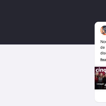
Nou
de 
dis
leu
Nat
Les
leu