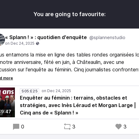
You are going to favourite:
« Splann ! » : quotidien d'enquête
@splannenstudio
s entamons la mise en ligne des tables rondes organisées lo
notre anniversaire, fêté en juin, à Châteaulin, avec une
cussion sur l'enquête au féminin. Cinq journalistes confronten
rs expériences : Inès Léraud, Morgan Large, Marianne Kerfrid
halie Barbe et Catherine Le Gall.
S05:E25
Enquêter au féminin : terrains, obstacles et
 anecdotes fusent et certaines rédactions en prennent pou
stratégies, avec Inès Léraud et Morgan Large |
r grade !
49:47
Cinq ans de « Splann ! »
0
3
3