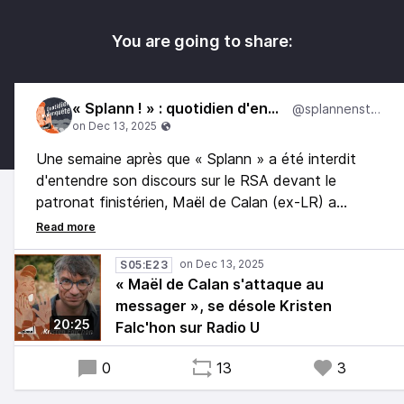
You are going to share:
« Splann ! » : quotidien d'enquête
@splannenstudio
Une semaine après que « Splann » a été interdit
d'entendre son discours sur le RSA devant le
patronat finistérien, Maël de Calan (ex-LR) a
multiplié les attaques contre notre média. Y compris
depuis l'hémicycle du conseil départemental, dont il
est le président.
S05:E23
« Maël de Calan s'attaque au
messager », se désole Kristen
Une stratégie du dénigrement dénoncée par Kristen
20:25
Falc'hon sur Radio U
Falc'hon, sur Radio U. La vidéo de son expulsion a
largement circulé.
0
13
3