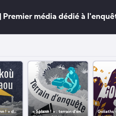
 | Premier média dédié à l'enqu
Enklaskoù « Splann ! » da selaou
« Splann ! » : terrain d'enquête