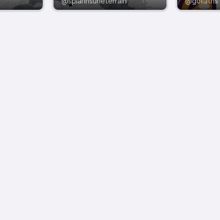
@splannsurleterrain
@goliaths