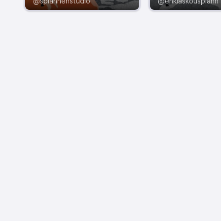
@splannenstudio
@enklaskousplann