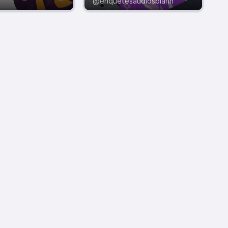
@enquetesaudiosplann