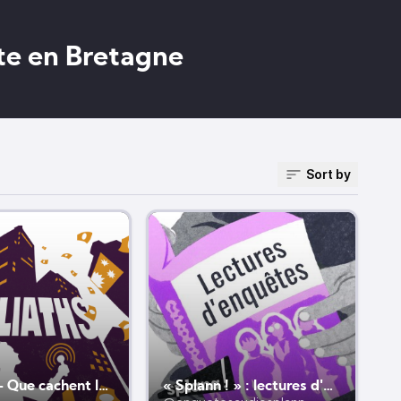
ête en Bretagne
Sort by
Goliaths - Que cachent les multinationales ?
« Splann ! » : lectures d'enquêtes