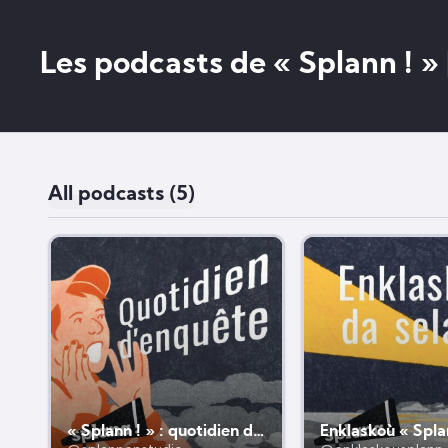
Les podcasts de « Splann ! »
All podcasts (5)
« Splann ! » : quotidien d'enquête