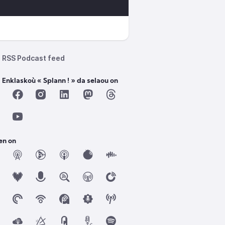
RSS Podcast feed
 Enklaskoù « Splann ! » da selaou on
en on