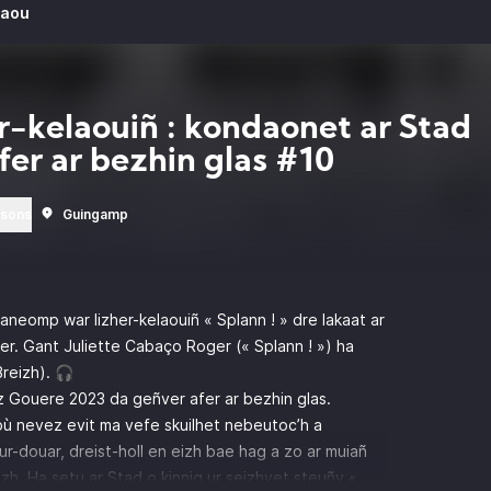
laou
r-kelaouiñ : kondaonet ar Stad
afer ar bezhin glas #10
rsons
Guingamp
ganeomp war lizher-kelaouiñ « Splann ! » dre lakaat ar
er. Gant Juliette Cabaço Roger (« Splann ! ») ha
reizh). 🎧
z Gouere 2023 da geñver afer ar bezhin glas.
ù nevez evit ma vefe skuilhet nebeutoc’h a
-douar, dreist-holl en eizh bae hag a zo ar muiañ
izh. Ha setu ar Stad o kinnig ur seizhvet steuñv «