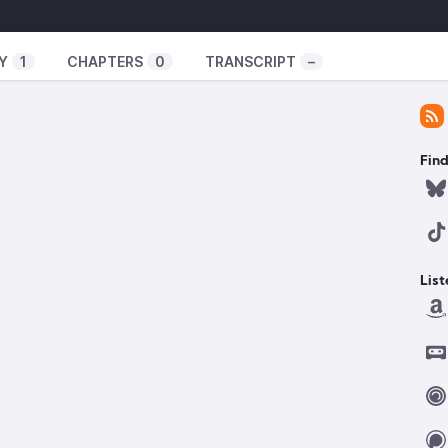
t n’eo ket kreñv a-walc’h ar muzulioù-se, eme Dour
iek ar media enklask dizalc’h war lec’hienn internet
Y
1
CHAPTERS
0
TRANSCRIPT
–
/
).
Find
List