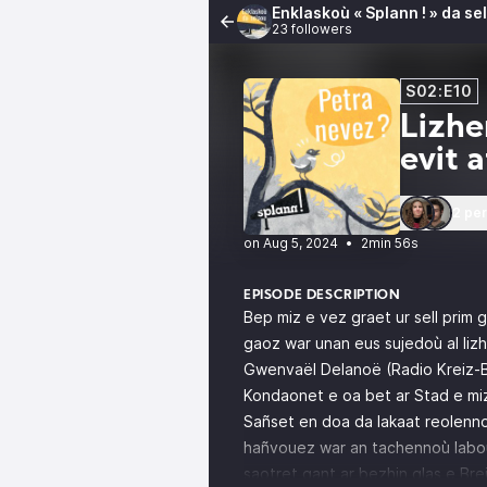
Enklaskoù « Splann ! » da se
23 followers
S02:E10
Lizhe
evit 
2 pe
•
2min 56s
EPISODE DESCRIPTION
Bep miz e vez graet ur sell prim 
gaoz war unan eus sujedoù al lizh
Gwenvaël Delanoë (Radio Kreiz-B
Kondaonet e oa bet ar Stad e mi
Sañset en doa da lakaat reolenno
hañvouez war an tachennoù labour
saotret gant ar bezhin glas e Bre