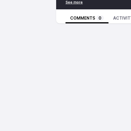
bezhin glas » e miz Mae 2024. Me
ha stêrioù Breizh.
Koumanantit da lizher-kelaouiñ miz
COMMENTS
0
ACTIVIT
« Splann ! » (
https://splann.org/br