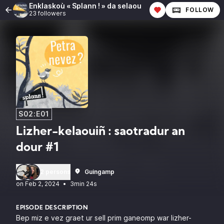
Enklaskoù « Splann ! » da selaou
FOLLOW
23 followers
S02:E01
Lizher-kelaouiñ : saotradur an
dour #1
2 persons
Guingamp
•
3min 24s
EPISODE DESCRIPTION
Bep miz e vez graet ur sell prim ganeomp war lizher-