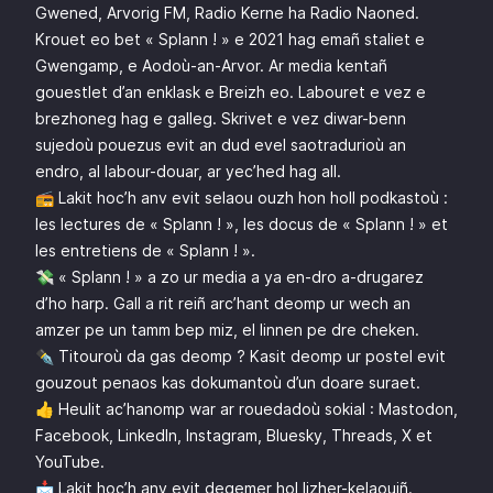
Gwened, Arvorig FM, Radio Kerne ha Radio Naoned.
Krouet eo bet « Splann ! » e 2021 hag emañ staliet e
Gwengamp, e Aodoù-an-Arvor. Ar media kentañ
gouestlet d’an enklask e Breizh eo. Labouret e vez e
brezhoneg hag e galleg. Skrivet e vez diwar-benn
sujedoù pouezus evit an dud evel saotradurioù an
endro, al labour-douar, ar yec’hed hag all.
📻 Lakit hoc’h anv evit selaou ouzh hon holl podkastoù :
les lectures de « Splann ! »
,
les docus de « Splann ! »
et
les entretiens de « Splann ! »
.
💸 « Splann ! » a zo ur media a ya en-dro a-drugarez
d’ho harp. Gall a rit reiñ
arc’hant deomp ur wech an
amzer pe un tamm bep miz, el linnen pe dre cheken
.
✒️ Titouroù da gas deomp ?
Kasit deomp ur postel evit
gouzout penaos kas dokumantoù d’un doare suraet
.
👍 Heulit ac’hanomp war ar rouedadoù sokial :
Mastodon
,
Facebook
,
LinkedIn
,
Instagram
,
Bluesky
,
Threads
,
X
et
YouTube
.
📩
Lakit hoc’h anv evit degemer hol lizher-kelaouiñ.