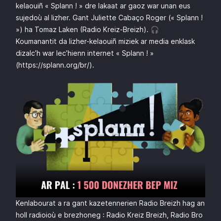
kelaouiñ « Splann ! » dre lakaat ar gaoz war unan eus
sujedoù al lizher. Gant Juliette Cabaço Roger (« Splann !
») ha Tomaz Laken (Radio Kreiz-Breizh). 🎧
Koumanantit da lizher-kelaouiñ miziek ar media enklask
dizalc’h war lec’hienn internet « Splann ! »
(
https://splann.org/br/
).
Kenlabourat a ra gant kazetennerien Radio Breizh hag an
holl radioioù e brezhoneg : Radio Kreiz Breizh, Radio Bro