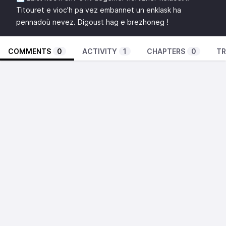
Titouret e vioc’h pa vez embannet un enklask ha
pennadoù nevez. Digoust hag e brezhoneg !
COMMENTS
0
ACTIVITY
1
CHAPTERS
0
TR