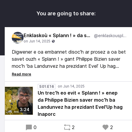
You are going to share:
Enklaskoù « Splann ! » da selaou
@enklaskousplann
Digwener e oa embannet disoc’h ar prosez a oa bet
savet ouzh « Splann ! » gant Philippe Bizien saver
moc’h ‘ba Landunvez ha prezidant Evel’ Up hag
Inaporc. Nullet eo ar prosezadur gant ar varnerien.
Emañ Kristen Falc’hun gant Erwan Blanchard.
S01:E16
Un trec'h eo evit « Splann ! » enep
da Philippe Bizien saver moc'h ba
Landunvez ha prezidant Evel'Up hag
3:24
Inaporc
0
2
2