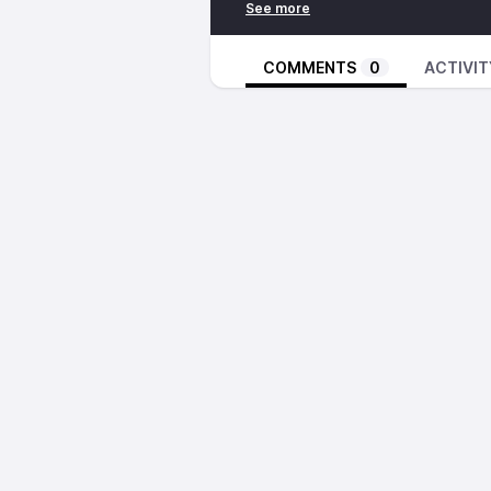
COMMENTS
0
ACTIVIT
💸 « Splann ! » est un média à bu
générosité. Vous pouvez
nous fa
chèque
.
📣 Vous avez une information d’i