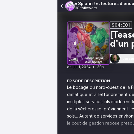
« Splann ! » : lectures d'enq
38 followers
S04:E01
[Teas
d'un 
1 perso
•
39s
EPISODE DESCRIPTION
Le bocage du nord-ouest de la Fr
climatique et à l’effondrement de
multiples services : ils modèrent
de la sécheresse, préviennent les
sols… Autant de services environn
le coût de gestion repose presqu