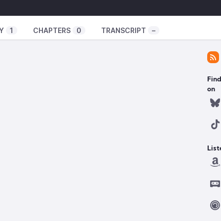
Y
1
CHAPTERS
0
TRANSCRIPT
–
Find
on
List
t non lucratif, qui fonctionne grâce à votre
ire un don ponctuel ou mensuel en ligne ou par
ntérêt général qui mériterait une enquête en