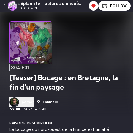
« Splann ! » : lectures d'enquêtes
FOLLOW
38 followers
S04:E01
[Teaser] Bocage : en Bretagne, la
fin d'un paysage
1 person
Lanmeur
•
39s
EPISODE DESCRIPTION
Le bocage du nord-ouest de la France est un allié