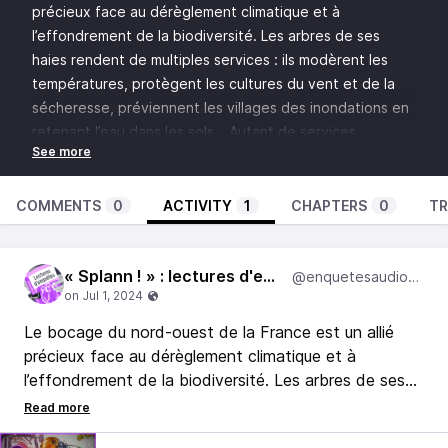
précieux face au dérèglement climatique et à
l’effondrement de la biodiversité. Les arbres de ses
haies rendent de multiples services : ils modèrent les
températures, protègent les cultures du vent et de la
sécheresse, préviennent les villages des inondations en
retenant l’eau dans les sols… Autant de services
environnementaux qui profitent à la collectivité, mais
dont le coût de gestion repose presque uniquement sur
les agriculteurs.
COMMENTS
0
ACTIVITY
1
CHAPTERS
0
TR
« Splann ! » : lectures d'enquêtes
@enquetesaudiosplann
Le bocage du nord-ouest de la France est un allié
précieux face au dérèglement climatique et à
l’effondrement de la biodiversité. Les arbres de ses
haies rendent de multiples services : ils modèrent les
températures, protègent les cultures du vent et de la