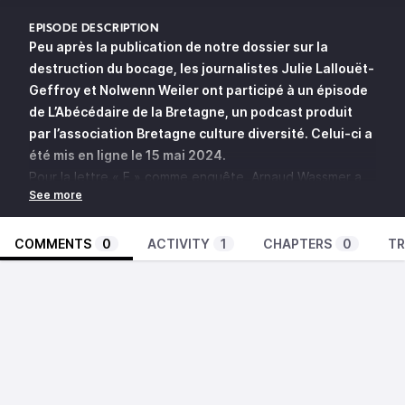
EPISODE DESCRIPTION
Peu après la publication de notre
dossier sur la
destruction du bocage
, les journalistes Julie Lallouët-
Geffroy et Nolwenn Weiler ont participé à un épisode
de
L’Abécédaire de la Bretagne
, un podcast produit
par l’association
Bretagne culture diversité
. Celui-ci a
été mis en ligne le 15 mai 2024.
Pour la lettre « E » comme enquête, Arnaud Wassmer a
choisi de se pencher sur le fonctionnement de « Splann !
», média régional à but non lucratif fondé en 2020, qui
cultive un intérêt marqué pour les questions agricoles.
COMMENTS
0
ACTIVITY
1
CHAPTERS
0
TR
« C’est parti d’un mouvement de défense de collègues
qui ont été menacées dans l’exercice de leur travail,
expose Julie Lallouët-Geffroy. Nous avons créé un
collectif pour ne pas laisser des journalistes isolés. Et
puis on s’est dit qu’on pouvait aussi produire et contre-
attaquer en créant l’espace qu’on ne trouvait pas dans
nos médias respectifs. »