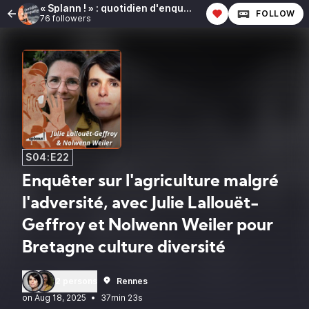
« Splann ! » : quotidien d'enquête
FOLLOW
76 followers
S04:E22
Enquêter sur l'agriculture malgré
l'adversité, avec Julie Lallouët-
Geffroy et Nolwenn Weiler pour
Bretagne culture diversité
2 persons
Rennes
•
37min 23s