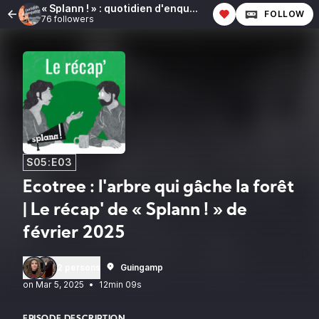
« Splann ! » : quotidien d'enquête
FOLLOW
76 followers
S05:E03
Ecotree : l'arbre qui gâche la forêt
| Le récap' de « Splann ! » de
février 2025
2 persons
Guingamp
•
12min 09s