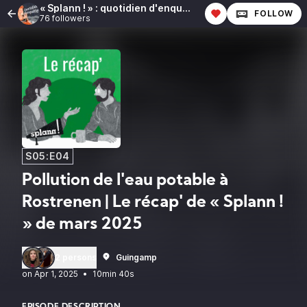
« Splann ! » : quotidien d'enquête
FOLLOW
76 followers
S05:E04
Pollution de l'eau potable à
Rostrenen | Le récap' de « Splann !
» de mars 2025
2 persons
Guingamp
•
10min 40s