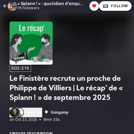
« Splann ! » : quotidien d'enquête
FOLLOW
76 followers
S05:E16
Le Finistère recrute un proche de
Philippe de Villiers | Le récap' de «
Splann ! » de septembre 2025
2 persons
Guingamp
•
9min 33s