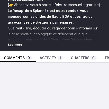
EPISODE DESCRIPTION
[👉
Abonnez-vous à notre infolettre mensuelle gratuite
]
Le Récap’ de « Splann ! » est notre rendez-vous
mensuel sur les ondes de Radio BOA et des radios
associatives de Bretagne partenaires.
Que faut-il lire, écouter ou regarder pour s’informer sur
la crise sociale, écologique et démocratique que
traversent nos sociétés ? Pierre-Yves Bulteau vient
présenter nos dernières révélations ainsi qu’une
sélection d’informations publiées par nos consœurs et
nos confrères, au micro de Nicolas Milice.
COMMENTS
0
ACTIVITY
1
CHAPTERS
0
TR
Focus
Portrait du nouveau directeur de l’agence Tout
commence en Finistère
;
« Splann ! » s’associe à Streetpress pour documenter la
« bataille des municipales » en Bretagne
.
Glané pour vous
L’assouplissement de la réglementation en matière de
crédits carbones fictifs vu d’un bon œil par la société