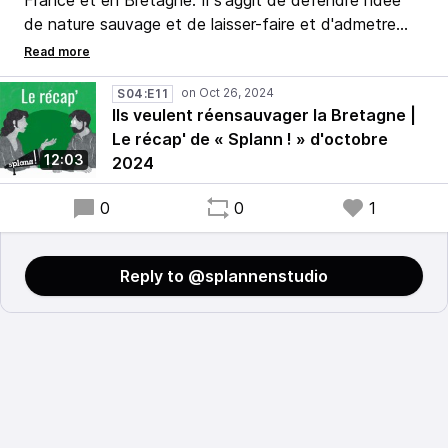
France et en Bretagne. Il s'aggit de défendre l’idée
de nature sauvage et de laisser-faire et d'admetre
fnalement qu'il n’est pas toujours nécessaire de «
gérer » la nature.
S04:E11
Ils veulent réensauvager la Bretagne |
En Bretagne, l’Associaton de protecton des animaux
Le récap' de « Splann ! » d'octobre
sauvages (Aspas) et Wild Bretagne ont acquis des
12:03
2024
terres pour y laisser la nature évoluer librement, sans
intervention humaine.
0
0
1
Reply to @splannenstudio