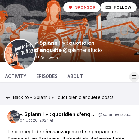
SPONSOR
FOLLOW
« Splann ! » : quotidien
@splannenstudio
d'enquête
66 followers
ACTIVITY
EPISODES
ABOUT
Back to « Splann ! » : quotidien d'enquête posts
« Splann ! » : quotidien d'enquête
@splannenstudio
Le concept de réensauvagement se propage en