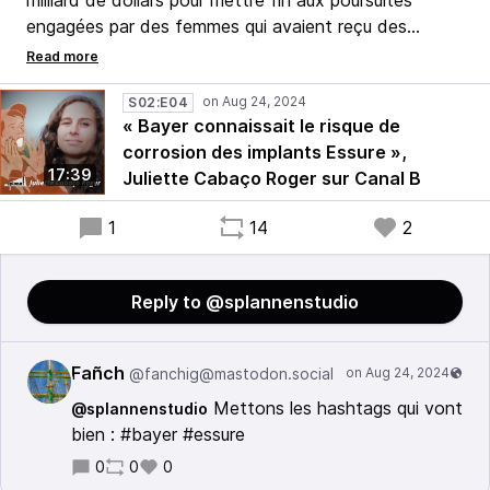
milliard de dollars pour mettre fin aux poursuites
engagées par des femmes qui avaient reçu des
implants contraceptifs Essure. En France, pays où ce
dispositif médical déficient a été le plus posé,
proportionnellement à sa population, les procédures
S02:E04
« Bayer connaissait le risque de
judiciaires patinent.
corrosion des implants Essure »,
17:39
Juliette Cabaço Roger sur Canal B
En octobre 2022, Juliette Cabaço Roger avait
présenté sur Canal B les résultats de son enquête sur
1
14
2
ce scandale sanitaire.
Reply to @splannenstudio
Fañch
@fanchig@mastodon.social
Mettons les hashtags qui vont
@splannenstudio
bien : #bayer #essure
0
0
0