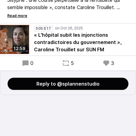
Sisyphe : une course perpétuelle à la rentabilité qui
semble impossible », constate Caroline Trouillet.
Alors que le budget de la sécu s'apprête à être
discuté à l'Assemblée, notre journaliste rend compte
S05:E17
« L'hôpital subit les injonctions
de son enquête sur les établissements bretons au
contradictoires du gouvernement »,
micro de SUN.
12:59
Caroline Trouillet sur SUN FM
0
5
3
Reply to @splannenstudio