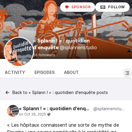
SPONSOR
FOLLOW
« Splann ! » : quotidien
@splannenstudio
d'enquête
66 followers
ACTIVITY
EPISODES
ABOUT
Back to « Splann ! » : quotidien d'enquête posts
« Splann ! » : quotidien d'enquête
@splannenstudio
« Les hôpitaux connaissent une sorte de mythe de