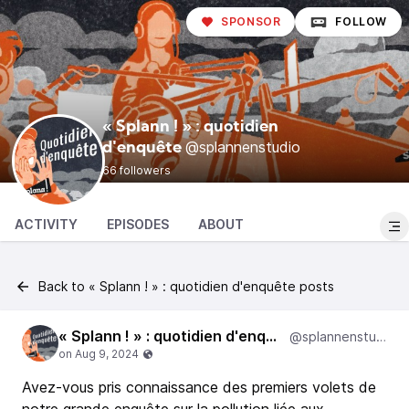
SPONSOR
FOLLOW
« Splann ! » : quotidien
@splannenstudio
d'enquête
66 followers
ACTIVITY
EPISODES
ABOUT
Back to « Splann ! » : quotidien d'enquête posts
« Splann ! » : quotidien d'enquête
@splannenstudio
Avez-vous pris connaissance des premiers volets de