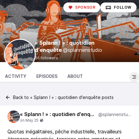
SPONSOR
FOLLOW
« Splann ! » : quotidien
@splannenstudio
d'enquête
66 followers
ACTIVITY
EPISODES
ABOUT
Back to « Splann ! » : quotidien d'enquête posts
« Splann ! » : quotidien d'enquête
@splannenstudio
Quotas inégalitaires, pêche industrielle, travailleurs