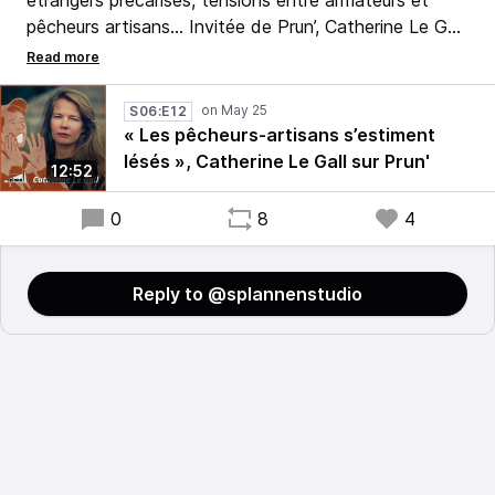
étrangers précarisés, tensions entre armateurs et
pêcheurs artisans… Invitée de Prun’, Catherine Le Gall
a présenté l’enquête menée pour « Splann ! » sur les
fractures de la pêche bretonne.
S06:E12
Une plongée dans un secteur sous pression, entre
« Les pêcheurs-artisans s’estiment
crise écologique et crise sociale.
lésés », Catherine Le Gall sur Prun'
12:52
0
8
4
Reply to @splannenstudio