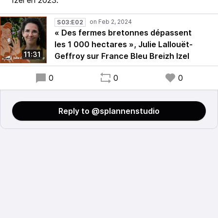
Izel en 2023.
S03:E02
« Des fermes bretonnes dépassent
les 1 000 hectares », Julie Lallouët-
11:31
Geffroy sur France Bleu Breizh Izel
0
0
0
Reply to @splannenstudio