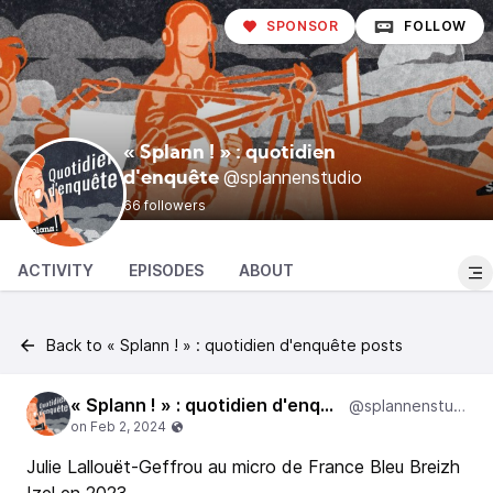
SPONSOR
FOLLOW
« Splann ! » : quotidien
@splannenstudio
d'enquête
66 followers
ACTIVITY
EPISODES
ABOUT
Back to « Splann ! » : quotidien d'enquête posts
« Splann ! » : quotidien d'enquête
@splannenstudio
Julie Lallouët-Geffrou au micro de France Bleu Breizh