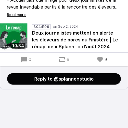
- Accueil plus que mitigé pour deux journalistes de la
revue Invendable partis à la rencontre des éleveurs
porcins hors-sol du Nord-Finistère pour les
interrogersur leur rapport aux médias.
S04:E09
Deux journalistes mettent en alerte
- Une étude sur la presse agricole en France : « Entre
les éleveurs de porcs du Finistère | Le
les professionnels, le professionnalisme et la
10:34
récap' de « Splann ! » d'août 2024
profession : la presse agricole sous contraintes » par
Prune Catoire, dans le cadre de ses travaux en
0
6
3
science politique.
Reply to @splannenstudio