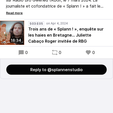
sur Radio Bro Gwened (RBG), le 7 mars 2024. La
journaliste et cofondatrice de « Splann ! » a fait le
point sur l'évolution de notre média d'enquête breton,
trois ans après son lancement. Elle a aussi présenté
les grandes lignes de « Bocage : la fin d'un paysage »,
S03:E05
Trois ans de « Splann ! », enquête sur
dossier signé par Nolwenn Weiler et Yann-Malo
les haies en Bretagne... Juliette
Kerbrat qui documente le recul des haies, des talus et
18:34
Cabaço Roger invitée de RBG
donc de la biodiversité en Bretagne.
0
0
0
Reply to @splannenstudio