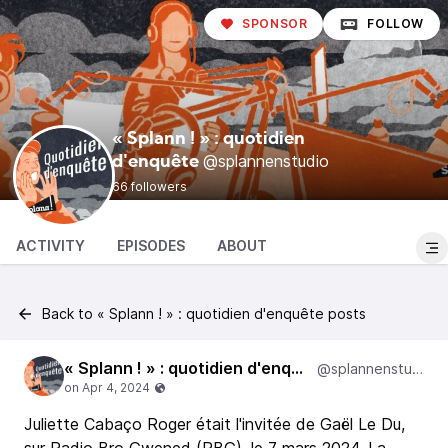
SPONSOR
FOLLOW
« Splann ! » : quotidien
@splannenstudio
d'enquête
66 followers
ACTIVITY
EPISODES
ABOUT
Back to « Splann ! » : quotidien d'enquête posts
« Splann ! » : quotidien d'enquête
@splannenstudio
Juliette Cabaço Roger était l'invitée de Gaël Le Du,