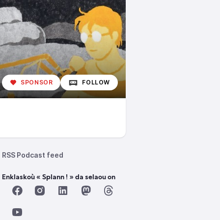
SPONSOR
FOLLOW
RSS Podcast feed
 Enklaskoù « Splann ! » da selaou on