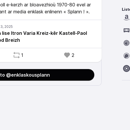
holl e-kerzh ar bloavezhioù 1970-80 evel ar
List
t ar media enklask enlinenn « Splann ! ».
 lise Itron Varia Kreiz-kêr Kastell-Paol
d Breizh
1
2
 to @enklaskousplann