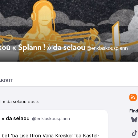
où « Splann ! » da selaou
@enklaskousplann
ABOUT
! » da selaou posts
Find
 » da selaou
@enklaskousplann
 bet ‘ba Lise Itron Varia Kreisker ‘ba Kastel-