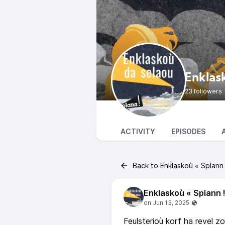
Enklask
23 followers
ACTIVITY
EPISODES
Back to Enklaskoù « Splann 
Enklaskoù « Splann !
Feulsterioù korf ha revel zo