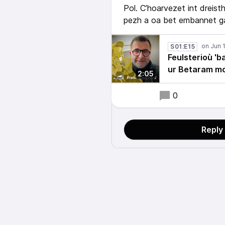
Pol. C’hoarvezet int dreist
pezh a oa bet embannet gan
S01:E15
Feulsterioù 'ba
ur Betaram mo
2:05
0
Reply