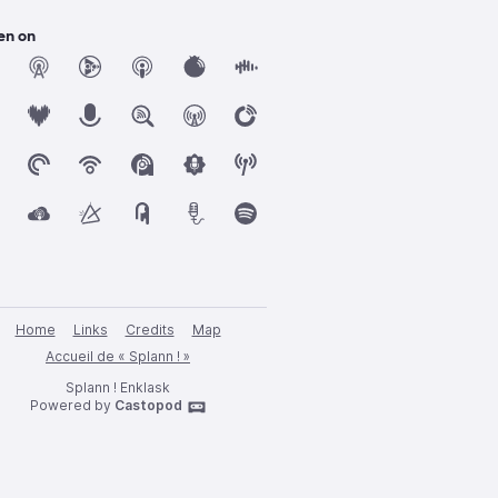
en on
Home
Links
Credits
Map
Accueil de « Splann ! »
Splann ! Enklask
Powered by
Castopod