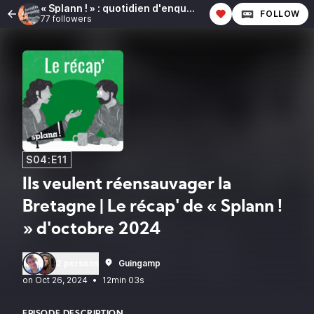
« Splann ! » : quotidien d'enquête
FOLLOW
77 followers
S04:E11
Ils veulent réensauvager la
Bretagne | Le récap' de « Splann !
» d'octobre 2024
2 persons
Guingamp
•
12min 03s