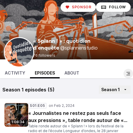
SPONSOR
FOLLOW
« Splann ! » : quotidien
@splannenstudio
d'enquête
76 followers
ACTIVITY
EPISODES
ABOUT
Season 1 episodes (5)
Season 1
S01:E05
« Journalistes ne restez pas seuls face
aux pressions », table ronde autour de «
1:08:34
Table ronde autour de « Splann ! » lors du festival de la
Splann ! » lors de Longueur d'ondes 2022
radio et de l’écoute Longueur d’ondes, le 28 janvier