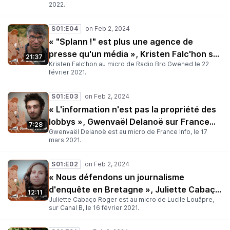
2022.
S01:E04
« "Splann !" est plus une agence de
presse qu'un média », Kristen Falc'hon sur
21:37
Kristen Falc’hon au micro de Radio Bro Gwened le 22
Radio Bro Gwened
février 2021.
S01:E03
« L'information n'est pas la propriété des
lobbys », Gwenvaël Delanoë sur France
7:28
Gwenvaël Delanoë est au micro de France Info, le 17
Info
mars 2021.
S01:E02
« Nous défendons un journalisme
d'enquête en Bretagne », Juliette Cabaço
12:11
Juliette Cabaço Roger est au micro de Lucile Louâpre,
Roger sur Canal B
sur Canal B, le 16 février 2021.